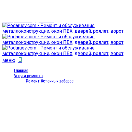
г. Гомель,
проспект Октября 28
email: prorembox@gmail.com
меню
Главная
Услуги ремонта
Ремонт бетонных заборов