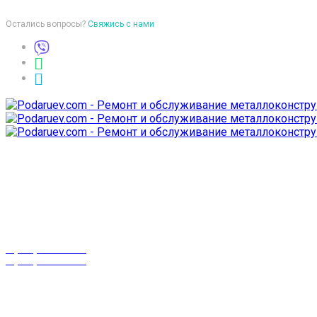
Остались вопросы?
Свяжись с нами
Время работы
пон-птн: 9:00-18:00
суб-воск: выходной
Телефоны
8 (029) 3-999-001
8 (025) 530-10-10
г. Гомель,
проспект Октября 28