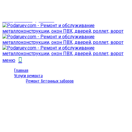
г. Гомель,
проспект Октября 28
email: prorembox@gmail.com
меню
Главная
Услуги ремонта
Ремонт бетонных заборов