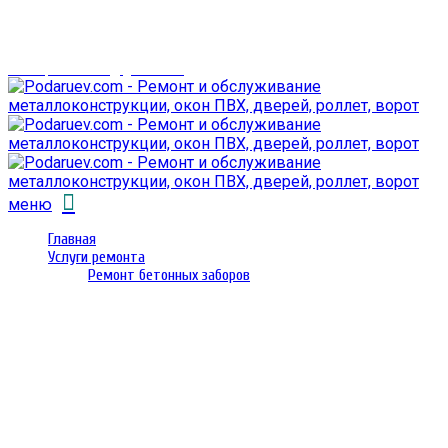
г. Гомель,
проспект Октября 28
email: prorembox@gmail.com
меню
Главная
Услуги ремонта
Ремонт бетонных заборов