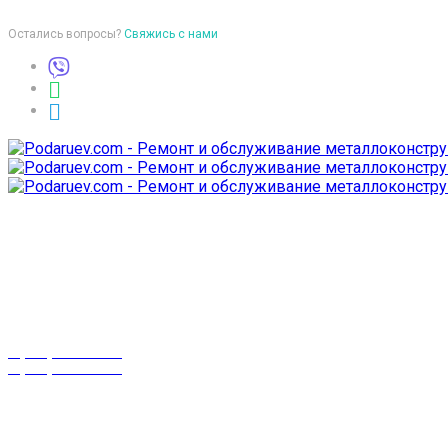
Остались вопросы?
Свяжись с нами
Время работы
пон-птн: 9:00-18:00
суб-воск: выходной
Телефоны
8 (029) 3-999-001
8 (025) 530-10-10
г. Гомель,
проспект Октября 28