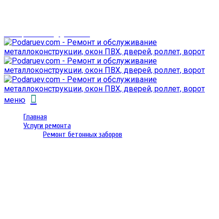
г. Гомель,
проспект Октября 28
email: prorembox@gmail.com
меню
Главная
Услуги ремонта
Ремонт бетонных заборов