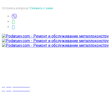
Остались вопросы?
Свяжись с нами
Время работы
пон-птн: 9:00-18:00
суб-воск: выходной
Телефоны
8 (029) 3-999-001
8 (025) 530-10-10
г. Гомель,
проспект Октября 28