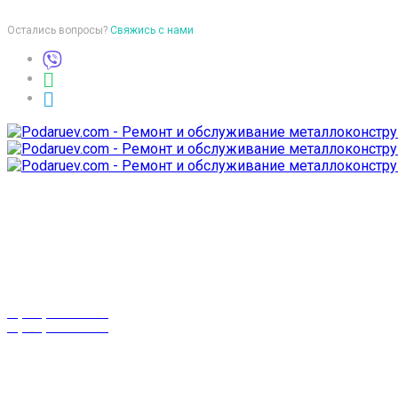
Остались вопросы?
Свяжись с нами
Время работы
пон-птн: 9:00-18:00
суб-воск: выходной
Телефоны
8 (029) 3-999-001
8 (025) 530-10-10
г. Гомель,
проспект Октября 28