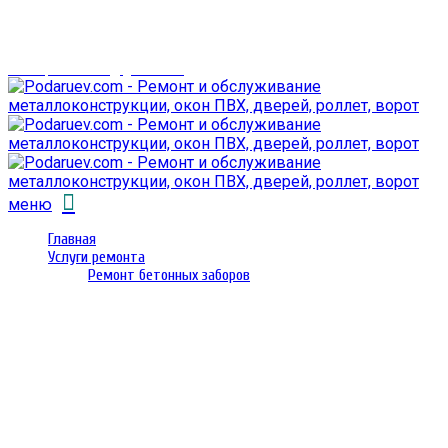
г. Гомель,
проспект Октября 28
email: prorembox@gmail.com
меню
Главная
Услуги ремонта
Ремонт бетонных заборов