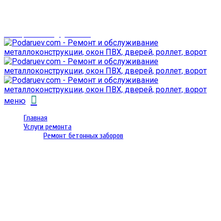
г. Гомель,
проспект Октября 28
email: prorembox@gmail.com
меню
Главная
Услуги ремонта
Ремонт бетонных заборов